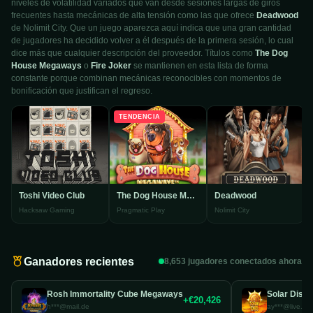
niveles de volatilidad variados que van desde sesiones largas de giros
frecuentes hasta mecánicas de alta tensión como las que ofrece
Deadwood
de Nolimit City. Que un juego aparezca aquí indica que una gran cantidad
de jugadores ha decidido volver a él después de la primera sesión, lo cual
dice más que cualquier descripción del proveedor. Títulos como
The Dog
House Megaways
o
Fire Joker
se mantienen en esta lista de forma
constante porque combinan mecánicas reconocibles con momentos de
bonificación que justifican el regreso.
TENDENCIA
Toshi Video Club
The Dog House Megaways
Deadwood
Hacksaw Gaming
Pragmatic Play
Nolimit City
Ganadores recientes
8,653 jugadores conectados ahora
Rosh Immortality Cube Megaways
Solar Disc
+€20,426
h***@mail.de
ay***@live.co