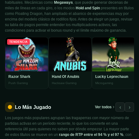
habituales. Mecánicas como
Megaways
, que puede generar decenas de
miles de líneas en cada giro, o los modos
Hold and Spin
presentes en títulos
como Floating Dragon, han ampliado el abanico de experiencias muy por
encima del modelo clásico de rodillos fijos. Antes de elegir un juego, revisar
su tabla de pagos permite entender los multiplicadores activos, las
condiciones para activar el bonus round y el límite máximo de ganancia.
TENDENCIA
Razor Shark
Hand Of Anubis
Lucky Leprechaun
Push Gaming
Hacksaw Gaming
Microgaming
Lo Más Jugado
‹
›
Ver todos
Los juegos más populares agrupan las tragaperras con mayor número de
partidas activas en un período reciente, lo que los convierte en una
referencia útil para quienes no saben por dónde empezar. La mayor parte
de estos títulos se mueve en un
rango de RTP entre el 94 % y el 97 %
, con