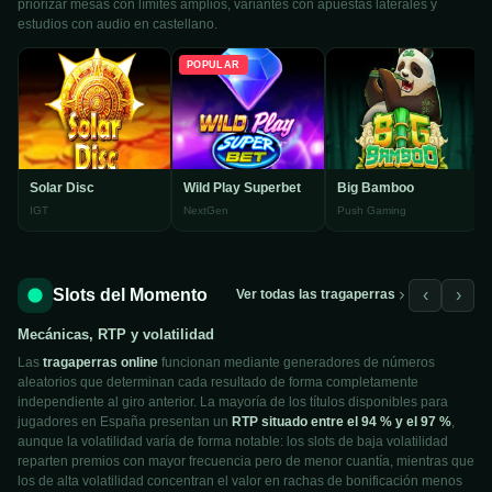
priorizar mesas con límites amplios, variantes con apuestas laterales y
estudios con audio en castellano.
POPULAR
Solar Disc
Wild Play Superbet
Big Bamboo
IGT
NextGen
Push Gaming
Slots del Momento
‹
›
Ver todas las tragaperras
Mecánicas, RTP y volatilidad
Las
tragaperras online
funcionan mediante generadores de números
aleatorios que determinan cada resultado de forma completamente
independiente al giro anterior. La mayoría de los títulos disponibles para
jugadores en España presentan un
RTP situado entre el 94 % y el 97 %
,
aunque la volatilidad varía de forma notable: los slots de baja volatilidad
reparten premios con mayor frecuencia pero de menor cuantía, mientras que
los de alta volatilidad concentran el valor en rachas de bonificación menos