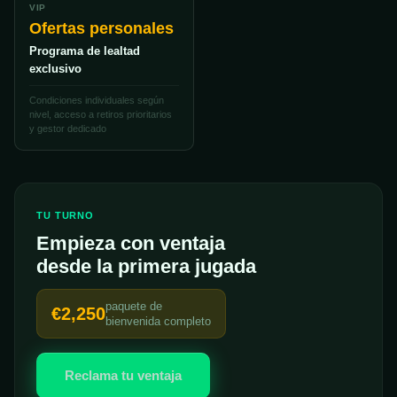
VIP
Ofertas personales
Programa de lealtad
exclusivo
Condiciones individuales según
nivel, acceso a retiros prioritarios
y gestor dedicado
TU TURNO
Empieza con ventaja
desde la primera jugada
paquete de
€2,250
bienvenida completo
Reclama tu ventaja