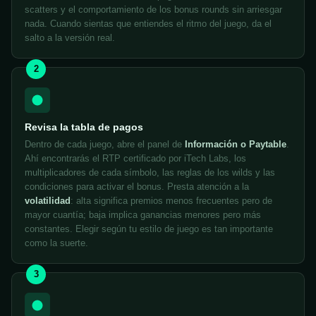
scatters y el comportamiento de los bonus rounds sin arriesgar
nada. Cuando sientas que entiendes el ritmo del juego, da el
salto a la versión real.
2
Revisa la tabla de pagos
Dentro de cada juego, abre el panel de
Información o Paytable
.
Ahí encontrarás el RTP certificado por iTech Labs, los
multiplicadores de cada símbolo, las reglas de los wilds y las
condiciones para activar el bonus. Presta atención a la
volatilidad
: alta significa premios menos frecuentes pero de
mayor cuantía; baja implica ganancias menores pero más
constantes. Elegir según tu estilo de juego es tan importante
como la suerte.
3