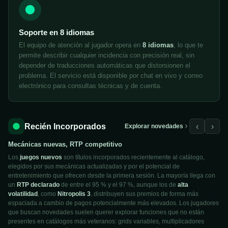
Soporte en 8 idiomas
El equipo de atención al jugador opera en
8 idiomas
, lo que te
permite describir cualquier incidencia con precisión real, sin
depender de traducciones automáticas que distorsionen el
problema. El servicio está disponible por chat en vivo y correo
electrónico para consultas técnicas y de cuenta.
Recién Incorporados
‹
›
Explorar novedades
Mecánicas nuevas, RTP competitivo
Los
juegos nuevos
son títulos incorporados recientemente al catálogo,
elegidos por sus mecánicas actualizadas y por el potencial de
entretenimiento que ofrecen desde la primera sesión. La mayoría llega con
un
RTP declarado
de entre el 95 % y el 97 %, aunque los de
alta
volatilidad
, como
Nitropolis 3
, distribuyen sus premios de forma más
espaciada a cambio de pagos potencialmente más elevados. Los jugadores
que buscan novedades suelen querer explorar funciones que no están
presentes en catálogos más veteranos: grids variables, multiplicadores