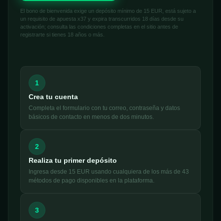
El bono de bienvenida exige un depósito mínimo de 15 EUR, está sujeto a
un requisito de apuesta x37 y expira transcurridos 18 días desde su
activación; consulta las condiciones completas en el sitio antes de
registrarte si tienes 18 años o más.
1
Crea tu cuenta
Completa el formulario con tu correo, contraseña y datos
básicos de contacto en menos de dos minutos.
2
Realiza tu primer depósito
Ingresa desde 15 EUR usando cualquiera de los más de 43
métodos de pago disponibles en la plataforma.
3