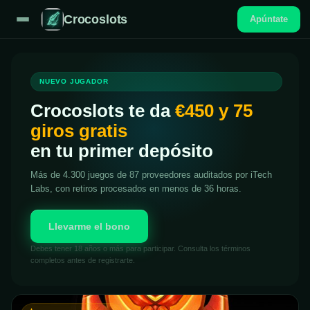
Crocoslots
Apúntate
NUEVO JUGADOR
Crocoslots te da
€450 y 75
giros gratis
en tu primer depósito
Más de 4.300 juegos de 87 proveedores auditados por iTech
Labs, con retiros procesados en menos de 36 horas.
Llevarme el bono
Debes tener 18 años o más para participar. Consulta los términos
completos antes de registrarte.