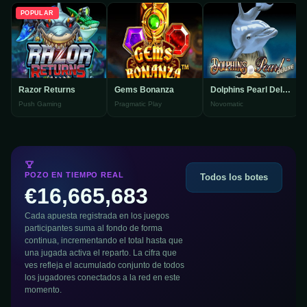
POPULAR
Razor Returns
Gems Bonanza
Dolphins Pearl Deluxe
Push Gaming
Pragmatic Play
Novomatic
POZO EN TIEMPO REAL
Todos los botes
€16,665,683
Cada apuesta registrada en los juegos
participantes suma al fondo de forma
continua, incrementando el total hasta que
una jugada activa el reparto. La cifra que
ves refleja el acumulado conjunto de todos
los jugadores conectados a la red en este
momento.