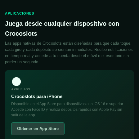
APLICACIONES
Juega desde cualquier dispositivo con
Crocoslots
Las apps nativas de Crocoslots están diseñadas para que cada toque,
cada giro y cada depósito se sientan inmediatos. Recibe notificaciones
en tiempo real y accede a tu cuenta desde el móvil o el escritorio sin
perder un segundo.
APPLE IOS
Crocoslots para iPhone
Disponible en el App Store para dispositivos con iOS 16 o superior.
Accede con Face ID y realiza depósitos rápidos con Apple Pay sin
salir de la app.
Obtener en App Store