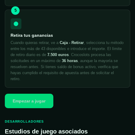
5
Retira tus ganancias
Cuando quieras retirar, ve a
Caja - Retirar
, selecciona tu método
entre los más de 43 disponibles e introduce el importe. El límite
de retiro diario es de
7.500 euros
. Crocoslots procesa las
solicitudes en un máximo de
36 horas
, aunque la mayoría se
resuelven antes. Si tienes saldo de bonus activo, verifica que
hayas cumplido el requisito de apuesta antes de solicitar el
retiro.
Empezar a jugar
DESARROLLADORES
Estudios de juego asociados