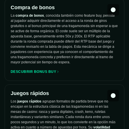
Compra de bonos
La
compra de bonos
, conocida también como feature buy, permite
al jugador adquirir directamente el acceso a la ronda de giros
gratuitos o al bonus principal de una tragamoneda sin esperar a que
se active de forma orgánica. El coste suele ser un múltiplo de la
apuesta base, generalmente entre 50x y 200x. El RTP aplicable
durante la ronda comprada puede diferir del RTP base del juego y
conviene revisarlo en la tabla de pagos. Esta mecánica se dirige a
jugadores con experiencia que ya conocen el comportamiento de
una tragamoneda concreta y prefieren ir directamente al tramo de
mayor potencial sin tiempo de espera.
DESCUBRIR BONUS BUY
Juegos rápidos
Los
juegos rápidos
agrupan formatos de partida breve que no
encajan en la estructura clásica de las tragamonedas ni en las
mesas de casino: rasca y gana digitales, crash, keno, ruletas
instantáneas y variantes similares. Cada ronda dura entre unos
pocos segundos y un minuto, lo que los convierte en la opción más
activa en cuanto a número de apuestas por hora. Su
volatilidad